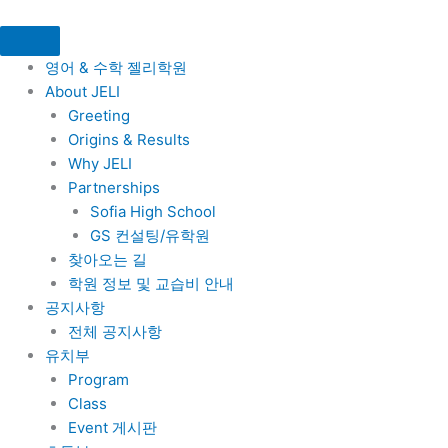
콘
텐
츠
영어 & 수학 젤리학원
로
About JELI
건
Greeting
너
Origins & Results
뛰
Why JELI
기
Partnerships
Sofia High School
GS 컨설팅/유학원
찾아오는 길
학원 정보 및 교습비 안내
공지사항
전체 공지사항
유치부
Program
Class
Event 게시판