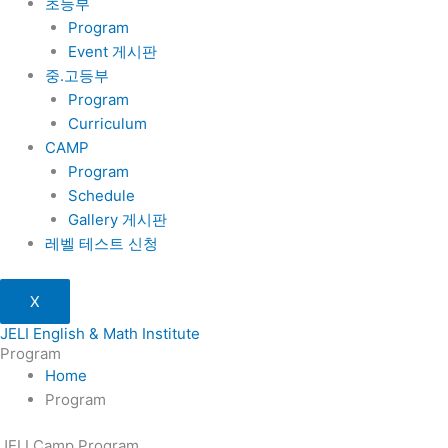
초등부
Program
Event 게시판
중.고등부
Program
Curriculum
CAMP
Program
Schedule
Gallery 게시판
레벨 테스트 신청
X
JELI English & Math Institute
Program
Home
Program
JELI Camp Program