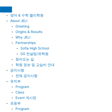
콘
텐
츠
영어 & 수학 젤리학원
로
About JELI
건
Greeting
너
Origins & Results
뛰
Why JELI
기
Partnerships
Sofia High School
GS 컨설팅/유학원
찾아오는 길
학원 정보 및 교습비 안내
공지사항
전체 공지사항
유치부
Program
Class
Event 게시판
초등부
Program