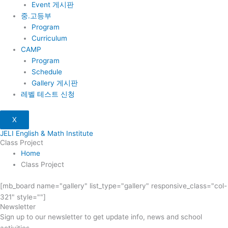
Event 게시판
중.고등부
Program
Curriculum
CAMP
Program
Schedule
Gallery 게시판
레벨 테스트 신청
X
JELI English & Math Institute
Class Project
Home
Class Project
[mb_board name="gallery" list_type="gallery" responsive_class="col-
321" style=""]
Newsletter
Sign up to our newsletter to get update info, news and school