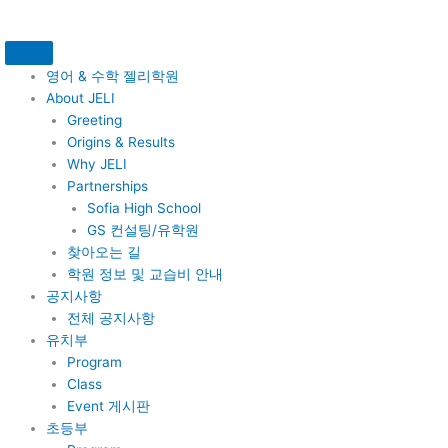
콘
텐
츠
로
영어 & 수학 젤리학원
건
About JELI
너
Greeting
뛰
Origins & Results
기
Why JELI
Partnerships
Sofia High School
GS 컨설팅/유학원
찾아오는 길
학원 정보 및 교습비 안내
공지사항
전체 공지사항
유치부
Program
Class
Event 게시판
초등부