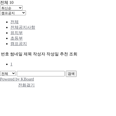
전체 10
전체
전체공지사항
유치부
초등부
캠프공지
번호
썸네일
제목
작성자
작성일
추천
조회
1
검색
Powered by KBoard
전화걸기