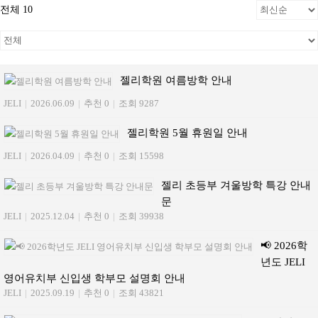
전체 10
젤리학원 여름방학 안내
JELI
|
2026.06.09
|
추천 0
|
조회 9287
젤리학원 5월 휴원일 안내
JELI
|
2026.04.09
|
추천 0
|
조회 15598
젤리 초등부 겨울방학 특강 안내
문
JELI
|
2025.12.04
|
추천 0
|
조회 39938
📢 2026학
년도 JELI
영어유치부 신입생 학부모 설명회 안내
JELI
|
2025.09.19
|
추천 0
|
조회 43821