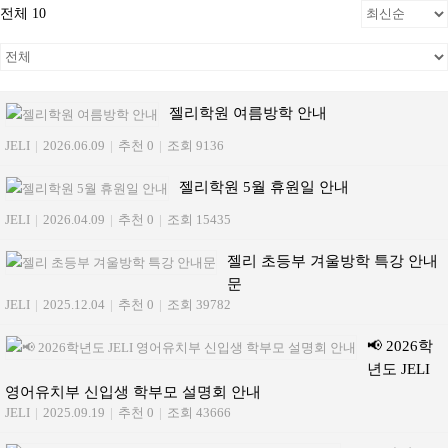
전체 10
젤리학원 여름방학 안내
JELI
|
2026.06.09
|
추천 0
|
조회 9136
젤리학원 5월 휴원일 안내
JELI
|
2026.04.09
|
추천 0
|
조회 15435
젤리 초등부 겨울방학 특강 안내
문
JELI
|
2025.12.04
|
추천 0
|
조회 39782
📢 2026학
년도 JELI
영어유치부 신입생 학부모 설명회 안내
JELI
|
2025.09.19
|
추천 0
|
조회 43666