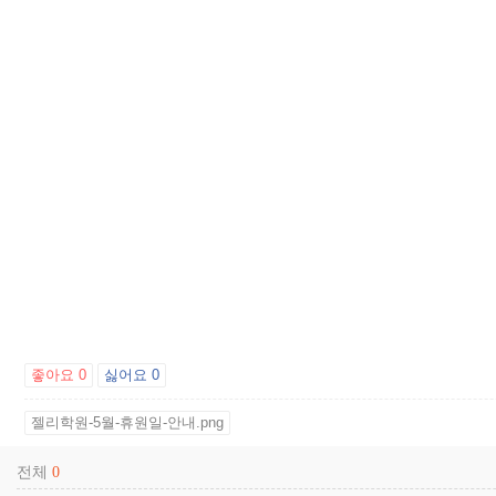
좋아요
0
싫어요
0
젤리학원-5월-휴원일-안내.png
전체
0