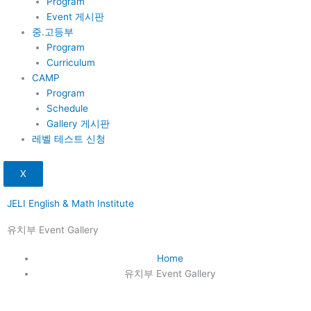
Program
Event 게시판
중.고등부
Program
Curriculum
CAMP
Program
Schedule
Gallery 게시판
레벨 테스트 신청
X
JELI English & Math Institute
유치부 Event Gallery
Home
유치부 Event Gallery