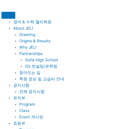
콘
텐
츠
로
영어 & 수학 젤리학원
건
About JELI
너
Greeting
뛰
Origins & Results
기
Why JELI
Partnerships
Sofia High School
GS 컨설팅/유학원
찾아오는 길
학원 정보 및 교습비 안내
공지사항
전체 공지사항
유치부
Program
Class
Event 게시판
초등부