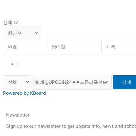
전체 12
번호
썸네일
제목
1
검색
Powered by KBoard
Newsletter
Sign up to our newsletter to get update info, news and school