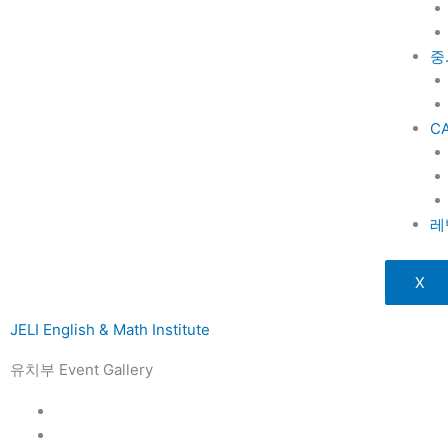
중
C
레
X
JELI English & Math Institute
유치부 Event Gallery