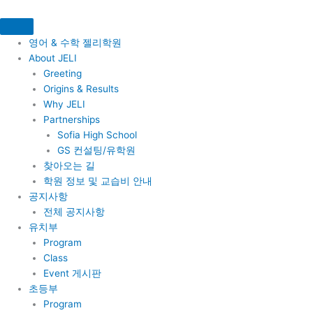
콘
텐
츠
영어 & 수학 젤리학원
로
About JELI
건
Greeting
너
Origins & Results
뛰
Why JELI
기
Partnerships
Sofia High School
GS 컨설팅/유학원
찾아오는 길
학원 정보 및 교습비 안내
공지사항
전체 공지사항
유치부
Program
Class
Event 게시판
초등부
Program