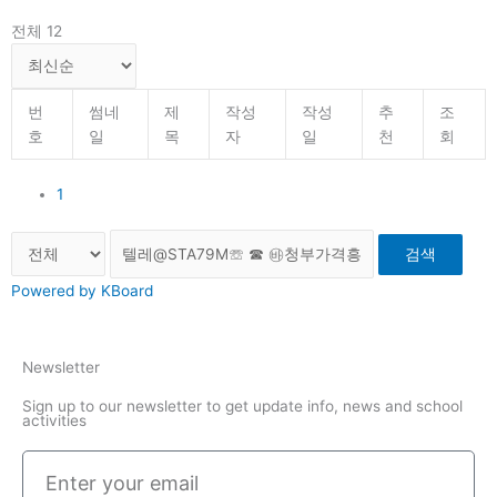
전체 12
번
썸네
제
작성
작성
추
조
호
일
목
자
일
천
회
1
검색
Powered by KBoard
Newsletter
Sign up to our newsletter to get update info, news and school
activities
Enter
your