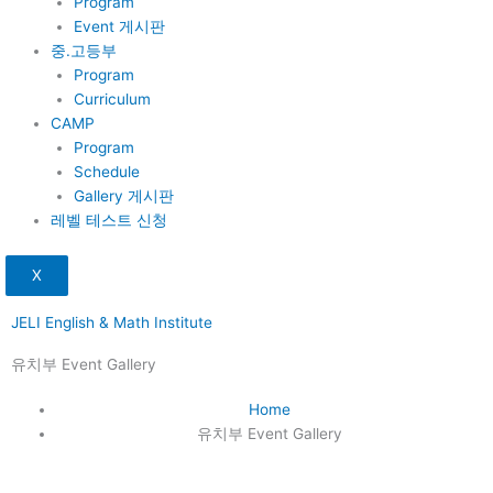
Program
Event 게시판
중.고등부
Program
Curriculum
CAMP
Program
Schedule
Gallery 게시판
레벨 테스트 신청
X
JELI English & Math Institute
유치부 Event Gallery
Home
유치부 Event Gallery