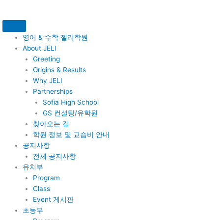
콘
텐
츠
로
영어 & 수학 젤리학원
건
About JELI
너
Greeting
뛰
Origins & Results
기
Why JELI
Partnerships
Sofia High School
GS 컨설팅/유학원
찾아오는 길
학원 정보 및 교습비 안내
공지사항
전체 공지사항
유치부
Program
Class
Event 게시판
초등부