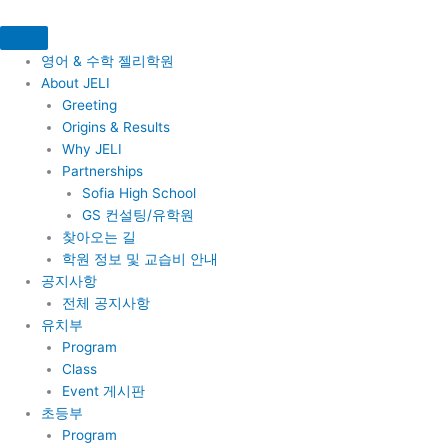
콘
텐
츠
영어 & 수학 젤리학원
로
About JELI
건
Greeting
너
Origins & Results
뛰
Why JELI
기
Partnerships
Sofia High School
GS 컨설팅/유학원
찾아오는 길
학원 정보 및 교습비 안내
공지사항
전체 공지사항
유치부
Program
Class
Event 게시판
초등부
Program