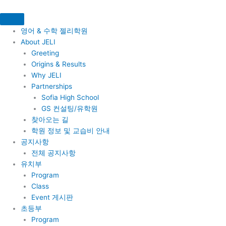
콘
텐
츠
영어 & 수학 젤리학원
로
About JELI
건
Greeting
너
Origins & Results
뛰
Why JELI
기
Partnerships
Sofia High School
GS 컨설팅/유학원
찾아오는 길
학원 정보 및 교습비 안내
공지사항
전체 공지사항
유치부
Program
Class
Event 게시판
초등부
Program